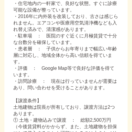
・住宅地内の一軒家で、良好な状態。すぐに診療
可能な設備が整っています。
・2016年に内外装を改装しており、古さは感じら
れません。エアコンや医療用空気清浄機なども入
れ替え済みで、清潔感があります。
・駐車場 ： 医院のすぐ近くに月極賃貸で十分
な台数分を確保しています。
・患者層 ： 子供からお年寄りまで幅広い年齢
層に対応し、地域全体から高い信頼を得ていま
す。
・評価 ： Google Map等で良好な評価を得て
います。
・訪問診療 ： 現在は行っていませんが需要は
あり、問い合わせを受けることがあります。
【譲渡条件】
土地建物は院長が所有しており、譲渡方法は2つ
あります。
① 土地・建物込みで譲渡 ： 総額2,500万円
（今後賃貸料がかからず、また、土地建物を担保