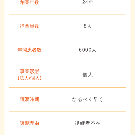
創業年数
24年
従業員数
8人
年間患者数
6000人
事業形態
個人
(法人/個人)
譲渡時期
なるべく早く
譲渡理由
後継者不在