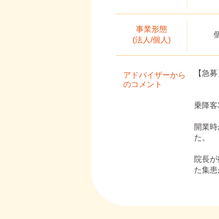
事業形態
(法人/個人)
【急募
アドバイザーから
のコメント
乗降客
開業時
た。
院長が
た集患