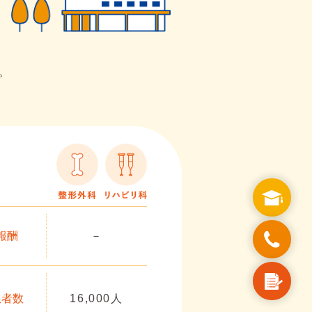
。
報酬
－
患者数
16,000人