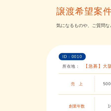
譲渡希望案
気になるものや、ご質問な
ID：0010
【急募】大
所在地：
売 上
50
創業年数