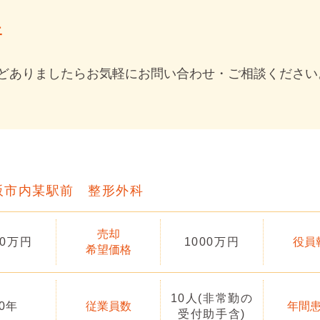
件
どありましたらお気軽にお問い合わせ・ご相談ください
阪市内某駅前 整形外科
売却
00万円
1000万円
役員
希望価格
10人(非常勤の
10年
従業員数
年間
受付助手含)