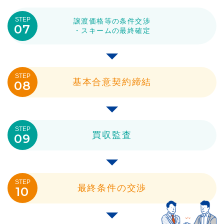
STEP
譲渡価格等の条件交渉
07
・スキームの最終確定
STEP
基本合意契約締結
08
STEP
買収監査
09
STEP
最終条件の交渉
10