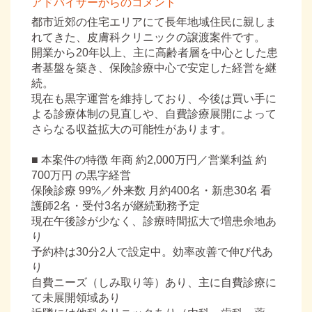
アドバイザーからのコメント
都市近郊の住宅エリアにて長年地域住民に親しま
れてきた、皮膚科クリニックの譲渡案件です。
開業から20年以上、主に高齢者層を中心とした患
者基盤を築き、保険診療中心で安定した経営を継
続。
現在も黒字運営を維持しており、今後は買い手に
よる診療体制の見直しや、自費診療展開によって
さらなる収益拡大の可能性があります。
■ 本案件の特徴 年商 約2,000万円／営業利益 約
700万円 の黒字経営
保険診療 99%／外来数 月約400名・新患30名 看
護師2名・受付3名が継続勤務予定
現在午後診が少なく、診療時間拡大で増患余地あ
り
予約枠は30分2人で設定中。効率改善で伸び代あ
り
自費ニーズ（しみ取り等）あり、主に自費診療に
て未展開領域あり