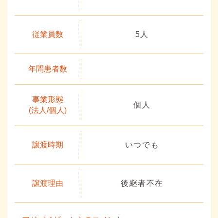
従業員数
5人
年間患者数
事業形態
個人
(法人/個人)
譲渡時期
いつでも
譲渡理由
後継者不在