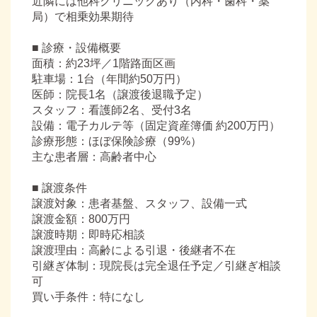
近隣には他科クリニックあり（内科・歯科・薬
局）で相乗効果期待
■ 診療・設備概要
面積：約23坪／1階路面区画
駐車場：1台（年間約50万円）
医師：院長1名（譲渡後退職予定）
スタッフ：看護師2名、受付3名
設備：電子カルテ等（固定資産簿価 約200万円）
診療形態：ほぼ保険診療（99%）
主な患者層：高齢者中心
■ 譲渡条件
譲渡対象：患者基盤、スタッフ、設備一式
譲渡金額：800万円
譲渡時期：即時応相談
譲渡理由：高齢による引退・後継者不在
引継ぎ体制：現院長は完全退任予定／引継ぎ相談
可
買い手条件：特になし