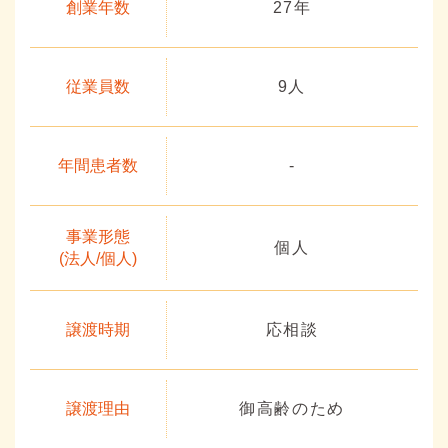
創業年数
27年
従業員数
9人
年間患者数
-
事業形態
個人
(法人/個人)
譲渡時期
応相談
譲渡理由
御高齢のため